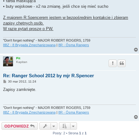
• farba maskująca
• buty wojskowe - x2 na zmianę, jeśli chce się mieć sucho
Z majorem R.Spencerem jestem w bezpośrednim kontakcie i zbieram
zapisy chętnych osób.
W razie pytań proszę o PW.
"Don't forget nothing" - MAJOR ROBERT ROGERS, 1759
8BZ - 8 Brygada Zmechanizowana
|
8R - Ósma Rangers
Pit
Kapitan
Re: Ranger School 2012 by mjr R.Spencer
P
30 mar 2012, 11:24
o
s
Zapisy zamknięte.
t
"Don't forget nothing" - MAJOR ROBERT ROGERS, 1759
8BZ - 8 Brygada Zmechanizowana
|
8R - Ósma Rangers
ODPOWIEDZ
Posty: 2 • Strona
1
z
1