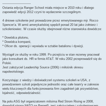
------------------------------
Ostania edycja Ranger School miała miejsce w 2010 roku i dlatego
zapowiedź edycji 2012 czyni to wydarzenie szczególnym.
4 dniowe szkolenie jest prowadzone przez emerytowanego mjr. Rocco
Spencer’a. W armii amerykańskiej spędził ponad 20 lat jako żołnierz i
szkoleniowiec. W czasie służby obejmował różne stanowiska dowódcze:
* Dowódca plutonu,
* Dowódca kompanii,
* Oficer ds. operacji i wywiadu w sztabie batalionu i dywizji.
Wystąpił ze służby w roku 1999. Po przejściu w stan rezerwy pracował
jako konsultant ds. HR w firmie AT&T. W roku 2002 przeprowadził się do
Polski.
Jest założyciel Leadership Source (2006) i miłośnik okresu
napoleońskiego.
Korzystając z wiedzy i doświadczeń systemu szkoleń w USA, z
powodzeniem szkoli pojedyncze jednostki oraz całe team'y w zakresie
wielu kluczowych dla funkcjonowania firm zagadnień jak przywództwo,
lojalność, odpowiedzialność.
Na polu ASG był organizatorem milsima Red Strom Rising w 2008,
dowodził stroną NATO na Berget5, jest założycielem i szkoleniowcem