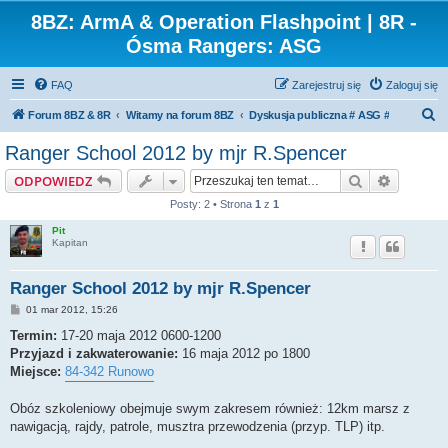
8BZ: ArmA & Operation Flashpoint | 8R -
Ósma Rangers: ASG
FAQ
Zarejestruj się
Zaloguj się
S
Forum 8BZ & 8R
Witamy na forum 8BZ
Dyskusja publiczna # ASG #
z
Ranger School 2012 by mjr R.Spencer
u
Szukaj
Wyszuki
ODPOWIEDZ
k
Posty: 2 • Strona
1
z
1
a
Pit
j
Kapitan
Ranger School 2012 by mjr R.Spencer
P
01 mar 2012, 15:26
o
s
Termin:
17-20 maja 2012 0600-1200
t
Przyjazd i zakwaterowanie:
16 maja 2012 po 1800
Miejsce:
84-342 Runowo
Obóz szkoleniowy obejmuje swym zakresem również: 12km marsz z
nawigacją, rajdy, patrole, musztra przewodzenia (przyp. TLP) itp.