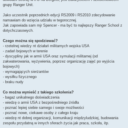
grupy Ranger Unit.
Jako uczestnik poprzednich edycji RS2009 i RS2010 zdecydowanie
namawiam do wzięcia udziału w tegorocznej.
Jak zapowiada sam mjr Spencer - ma być to najlepszy Ranger School z
dotychczasowych.
Czego można się spodziewać?
- rzetelnej wiedzy nt działań militarnych wojska USA
- zadań bojowych w terenie
- dyscypliny jak w armii USA oraz symulacji militarnej (od
zakwaterowania, wyżywienia, poprzez organizację zajęć po wyjścia
bojowych)
- wymagających sierżantów
- wysiłku fizycznego
- braku nudy
Co można wynieść z takiego szkolenia?
- bagaż unikalnego doświadczenia
- wiedzę o armii USA z bezpośredniego źródła
- poznać lepiej siebie samego i swoje możliwości
- poznać nowe, ciekawe osoby z całego kraju
- wiedzę nt dobrej organizacji, komunikacji międzyludzkiej, budowania
zespołu przydatną w innych sferach życia jak praca, szkoła, itp.