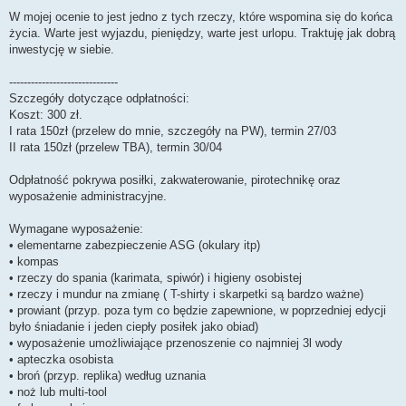
W mojej ocenie to jest jedno z tych rzeczy, które wspomina się do końca
życia. Warte jest wyjazdu, pieniędzy, warte jest urlopu. Traktuję jak dobrą
inwestycję w siebie.
------------------------------
Szczegóły dotyczące odpłatności:
Koszt: 300 zł.
I rata 150zł (przelew do mnie, szczegóły na PW), termin 27/03
II rata 150zł (przelew TBA), termin 30/04
Odpłatność pokrywa posiłki, zakwaterowanie, pirotechnikę oraz
wyposażenie administracyjne.
Wymagane wyposażenie:
• elementarne zabezpieczenie ASG (okulary itp)
• kompas
• rzeczy do spania (karimata, spiwór) i higieny osobistej
• rzeczy i mundur na zmianę ( T-shirty i skarpetki są bardzo ważne)
• prowiant (przyp. poza tym co będzie zapewnione, w poprzedniej edycji
było śniadanie i jeden ciepły posiłek jako obiad)
• wyposażenie umożliwiające przenoszenie co najmniej 3l wody
• apteczka osobista
• broń (przyp. replika) według uznania
• noż lub multi-tool