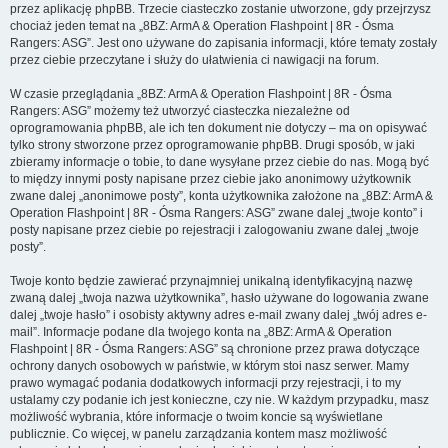
przez aplikację phpBB. Trzecie ciasteczko zostanie utworzone, gdy przejrzysz
chociaż jeden temat na „8BZ: ArmA & Operation Flashpoint | 8R - Ósma
Rangers: ASG”. Jest ono używane do zapisania informacji, które tematy zostały
przez ciebie przeczytane i służy do ułatwienia ci nawigacji na forum.
W czasie przeglądania „8BZ: ArmA & Operation Flashpoint | 8R - Ósma
Rangers: ASG” możemy też utworzyć ciasteczka niezależne od
oprogramowania phpBB, ale ich ten dokument nie dotyczy – ma on opisywać
tylko strony stworzone przez oprogramowanie phpBB. Drugi sposób, w jaki
zbieramy informacje o tobie, to dane wysyłane przez ciebie do nas. Mogą być
to między innymi posty napisane przez ciebie jako anonimowy użytkownik
zwane dalej „anonimowe posty”, konta użytkownika założone na „8BZ: ArmA &
Operation Flashpoint | 8R - Ósma Rangers: ASG” zwane dalej „twoje konto” i
posty napisane przez ciebie po rejestracji i zalogowaniu zwane dalej „twoje
posty”.
Twoje konto będzie zawierać przynajmniej unikalną identyfikacyjną nazwę
zwaną dalej „twoja nazwa użytkownika”, hasło używane do logowania zwane
dalej „twoje hasło” i osobisty aktywny adres e-mail zwany dalej „twój adres e-
mail”. Informacje podane dla twojego konta na „8BZ: ArmA & Operation
Flashpoint | 8R - Ósma Rangers: ASG” są chronione przez prawa dotyczące
ochrony danych osobowych w państwie, w którym stoi nasz serwer. Mamy
prawo wymagać podania dodatkowych informacji przy rejestracji, i to my
ustalamy czy podanie ich jest konieczne, czy nie. W każdym przypadku, masz
możliwość wybrania, które informacje o twoim koncie są wyświetlane
publicznie. Co więcej, w panelu zarządzania kontem masz możliwość