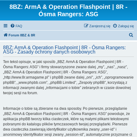
8BZ: ArmA & Operation Flashpoint | 8R -
Ósma Rangers: ASG
FAQ
Zarejestruj się
Zaloguj się
S
Forum 8BZ & 8R
z
8BZ: ArmA & Operation Flashpoint | 8R - Ósma Rangers:
u
ASG - Zasady ochrony danych osobowych
k
Ten tekst opisuje, w jaki sposób „8BZ: ArmA & Operation Flashpoint | 8R -
a
Ósma Rangers: ASG” i firmy stowarzyszone zwane dalej „my”, „nas”, „nasz”,
j
„8BZ: ArmA & Operation Flashpoint | 8R - Ósma Rangers: ASG”,
„http://www.8r.armagame.pl” i phpBB zwane dalej „oni”, „ich”, „oprogramowanie
phpBB”, „www.phpbb.com”, „phpBB Limited”, „Zespoły phpBB”, korzystają z
informacji zwanymi dalej „informacjami o tobie” zebranych w czasie dowolnej
twojej sesji na forum.
Informacje o tobie są zbierane na dwa sposoby. Po pierwsze, przeglądanie
„8BZ: ArmA & Operation Flashpoint | 8R - Ósma Rangers: ASG” powoduje, że
aplikacja phpBB tworzy kilka ciasteczek, które są małymi plikami tekstowymi
pobranymi do katalogu plików tymczasowych twojej przeglądarki. Pierwsze
dwa ciasteczka zawierają identyfikator użytkownika zwany „user-id” i
anonimowy identyfikator sesji zwany „session-id”, automatycznie przyznane ci