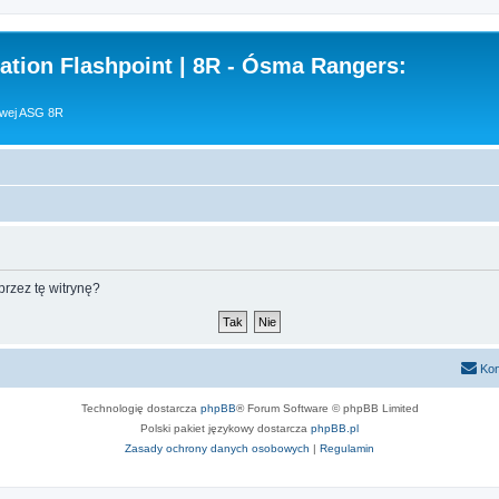
tion Flashpoint | 8R - Ósma Rangers:
owej ASG 8R
rzez tę witrynę?
Kon
Technologię dostarcza
phpBB
® Forum Software © phpBB Limited
Polski pakiet językowy dostarcza
phpBB.pl
Zasady ochrony danych osobowych
|
Regulamin