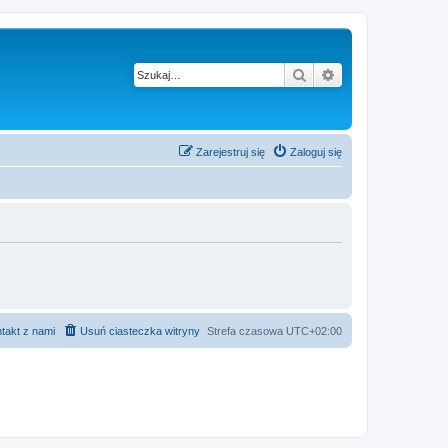
Szukaj
Wyszukiwanie z
Zarejestruj się
Zaloguj się
takt z nami
Usuń ciasteczka witryny
Strefa czasowa
UTC+02:00