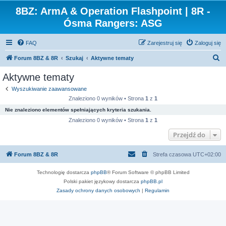
8BZ: ArmA & Operation Flashpoint | 8R -
Ósma Rangers: ASG
FAQ
Zarejestruj się
Zaloguj się
S
Forum 8BZ & 8R
Szukaj
Aktywne tematy
z
Aktywne tematy
u
Wyszukiwanie zaawansowane
k
Znaleziono 0 wyników • Strona
1
z
1
a
Nie znaleziono elementów spełniających kryteria szukania.
j
Znaleziono 0 wyników • Strona
1
z
1
Przejdź do
Forum 8BZ & 8R
Strefa czasowa
UTC+02:00
Technologię dostarcza
phpBB
® Forum Software © phpBB Limited
Polski pakiet językowy dostarcza
phpBB.pl
Zasady ochrony danych osobowych
|
Regulamin